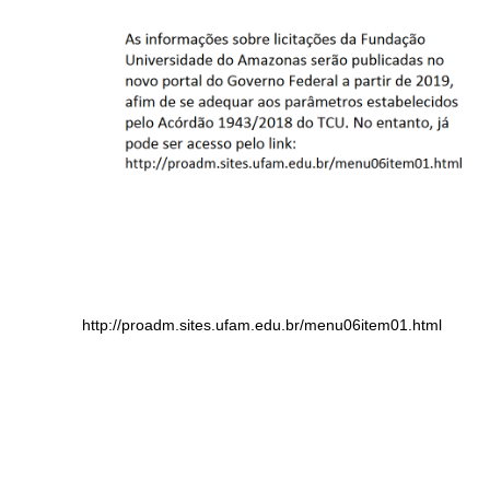
http://proadm.sites.ufam.edu.br/menu06item01.html