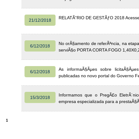
RELATÃ“RIO DE GESTÃƒO 2018 Acesse: h
21/12/2018
No orÃ§amento de referÃªncia, na etap
6/12/2018
serviÃ§o PORTA CORTA FOGO 1,40X0,
As informaÃ§Ãµes sobre licitaÃ§Ãµ
6/12/2018
publicadas no novo portal do Governo Fede
Informamos que o PregÃ£o EletrÃ´nic
15/3/2018
empresa especializada para a prestaÃ§Ã
1