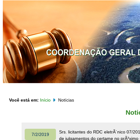
Você está em:
Início
Notícias
Noti
Srs. licitantes do RDC eletrÃ´nico 07/2
7/2/2019
de julgamentos do certame no prÃ³ximo d