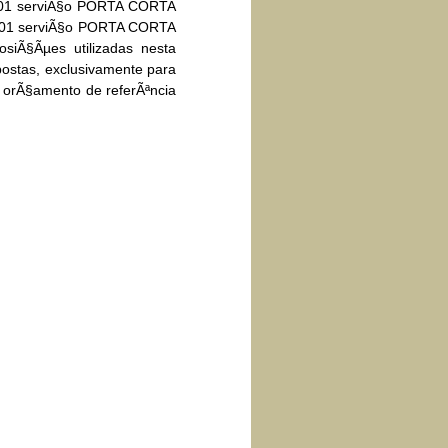
/001 serviÃ§o PORTA CORTA
/001 serviÃ§o PORTA CORTA
iÃ§Ãµes utilizadas nesta
ostas, exclusivamente para
 orÃ§amento de referÃªncia