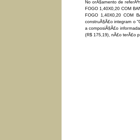
No orÃ§amento de referÃª
FOGO 1,40X0,20 COM BANDE
FOGO 1,40X0,20 COM BAND
construÃ§Ã£o integram o "
a composiÃ§Ã£o informada 
(R$ 175,19), nÃ£o terÃ£o pr