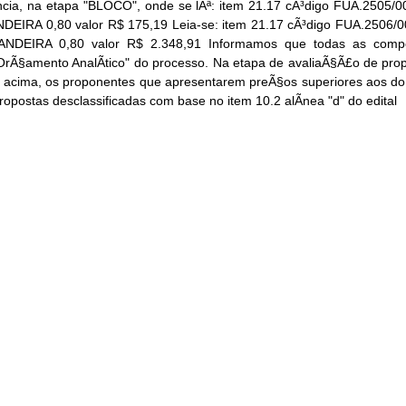
ncia, na etapa "BLOCO", onde se lÃª: item 21.17 cÃ³digo FUA.2505
IRA 0,80 valor R$ 175,19 Leia-se: item 21.17 cÃ³digo FUA.2506
EIRA 0,80 valor R$ 2.348,91 Informamos que todas as compos
OrÃ§amento AnalÃ­tico" do processo. Na etapa de avaliaÃ§Ã£o de prop
acima, os proponentes que apresentarem preÃ§os superiores aos do
opostas desclassificadas com base no item 10.2 alÃ­nea "d" do edital